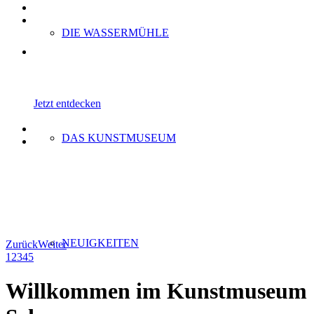
DIE WASSERMÜHLE
Die Künstlerpfade Schwaan
Kunst mit den Augen der Maler entdecken!
Jetzt entdecken
DAS KUNSTMUSEUM
NEUIGKEITEN
Zurück
Weiter
1
2
3
4
5
Willkommen im Kunstmuseum