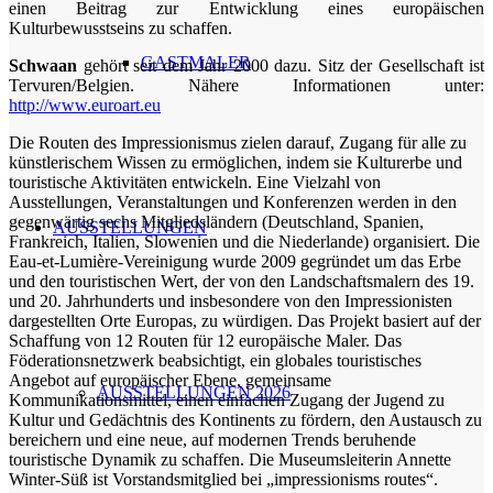
einen Beitrag zur Entwicklung eines europäischen
Kulturbewusstseins zu schaffen.
GASTMALER
Schwaan
gehört seit dem Jahr 2000 dazu. Sitz der Gesellschaft ist
Tervuren/Belgien. Nähere Informationen unter:
http://www.euroart.eu
Die Routen des Impressionismus zielen darauf, Zugang für alle zu
künstlerischem Wissen zu ermöglichen, indem sie Kulturerbe und
touristische Aktivitäten entwickeln. Eine Vielzahl von
Ausstellungen, Veranstaltungen und Konferenzen werden in den
gegenwärtig sechs Mitgliedsländern (Deutschland, Spanien,
AUSSTELLUNGEN
Frankreich, Italien, Slowenien und die Niederlande) organisiert. Die
Eau-et-Lumière-Vereinigung wurde 2009 gegründet um das Erbe
und den touristischen Wert, der von den Landschaftsmalern des 19.
und 20. Jahrhunderts und insbesondere von den Impressionisten
dargestellten Orte Europas, zu würdigen. Das Projekt basiert auf der
Schaffung von 12 Routen für 12 europäische Maler. Das
Föderationsnetzwerk beabsichtigt, ein globales touristisches
Angebot auf europäischer Ebene, gemeinsame
AUSSTELLUNGEN 2026
Kommunikationsmittel, einen einfachen Zugang der Jugend zu
Kultur und Gedächtnis des Kontinents zu fördern, den Austausch zu
bereichern und eine neue, auf modernen Trends beruhende
touristische Dynamik zu schaffen. Die Museumsleiterin Annette
Winter-Süß ist Vorstandsmitglied bei „impressionisms routes“.