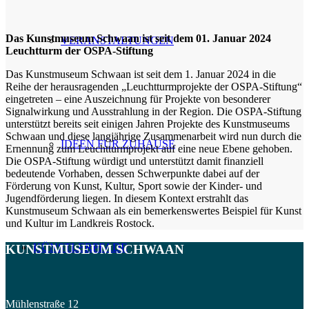
Das Kunstmuseum Schwaan ist seit dem 01. Januar 2024
VERANSTALTUNGEN
Leuchtturm der OSPA-Stiftung
Das Kunstmuseum Schwaan ist seit dem 1. Januar 2024 in die
Reihe der herausragenden „Leuchtturmprojekte der OSPA-Stiftung“
eingetreten – eine Auszeichnung für Projekte von besonderer
Signalwirkung und Ausstrahlung in der Region. Die OSPA-Stiftung
unterstützt bereits seit einigen Jahren Projekte des Kunstmuseums
Schwaan und diese langjährige Zusammenarbeit wird nun durch die
IDEEN FÜR ZUHAUSE
Ernennung zum Leuchtturmprojekt auf eine neue Ebene gehoben.
Die OSPA-Stiftung würdigt und unterstützt damit finanziell
bedeutende Vorhaben, dessen Schwerpunkte dabei auf der
Förderung von Kunst, Kultur, Sport sowie der Kinder- und
Jugendförderung liegen. In diesem Kontext erstrahlt das
Kunstmuseum Schwaan als ein bemerkenswertes Beispiel für Kunst
und Kultur im Landkreis Rostock.
KÜNSTLERPFADE
KUNSTMUSEUM SCHWAAN
Mühlenstraße 12