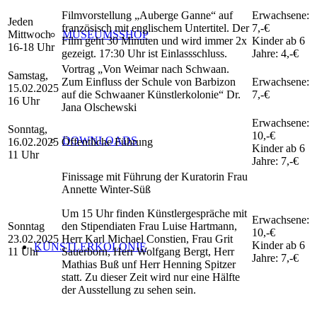
Filmvorstellung „Auberge Ganne“ auf
Erwachsene:
Jeden
französisch mit englischem Untertitel. Der
7,-€
Mittwoch
MUSEUMSSHOP
Film geht 30 Minuten und wird immer 2x
Kinder ab 6
16-18 Uhr
gezeigt. 17:30 Uhr ist Einlassschluss.
Jahre: 4,-€
Vortrag „Von Weimar nach Schwaan.
Samstag,
Zum Einfluss der Schule von Barbizon
Erwachsene:
15.02.2025
auf die Schwaaner Künstlerkolonie“ Dr.
7,-€
16 Uhr
Jana Olschewski
Erwachsene:
Sonntag,
10,-€
DOWNLOADS
16.02.2025
Öffentliche Führung
Kinder ab 6
11 Uhr
Jahre: 7,-€
Finissage mit Führung der Kuratorin Frau
Annette Winter-Süß
Um 15 Uhr finden Künstlergespräche mit
Erwachsene:
Sonntag
den Stipendiaten Frau Luise Hartmann,
10,-€
23.02.2025
Herr Karl Michael Constien, Frau Grit
Kinder ab 6
KÜNSTLERKOLONIE
11 Uhr
Sauerborn, Herr Wolfgang Bergt, Herr
Jahre: 7,-€
Mathias Buß unf Herr Henning Spitzer
statt. Zu dieser Zeit wird nur eine Hälfte
der Ausstellung zu sehen sein.