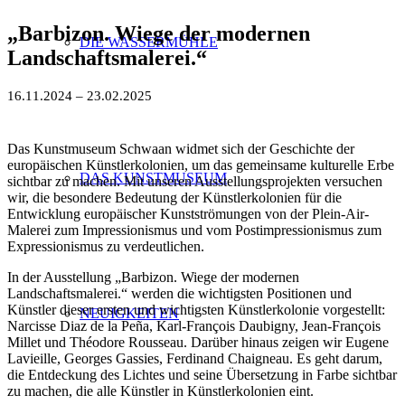
„
Barbizon. Wiege der modernen
DIE WASSERMÜHLE
Landschaftsmalerei.
“
16.11.2024 – 23.02.2025
Das Kunstmuseum Schwaan widmet sich der Geschichte der
europäischen Künstlerkolonien, um das gemeinsame kulturelle Erbe
DAS KUNSTMUSEUM
sichtbar zu machen. Mit unseren Ausstellungsprojekten versuchen
wir, die besondere Bedeutung der Künstlerkolonien für die
Entwicklung europäischer Kunstströmungen von der Plein-Air-
Malerei zum Impressionismus und vom Postimpressionismus zum
Expressionismus zu verdeutlichen.
In der Ausstellung „Barbizon. Wiege der modernen
Landschaftsmalerei.“ werden die wichtigsten Positionen und
Künstler dieser ersten und wichtigsten Künstlerkolonie vorgestellt:
NEUIGKEITEN
Narcisse Diaz de la Peña, Karl-François Daubigny, Jean-François
Millet und Théodore Rousseau. Darüber hinaus zeigen wir Eugene
Lavieille, Georges Gassies, Ferdinand Chaigneau. Es geht darum,
die Entdeckung des Lichtes und seine Übersetzung in Farbe sichtbar
zu machen, die alle Künstler in Künstlerkolonien eint.