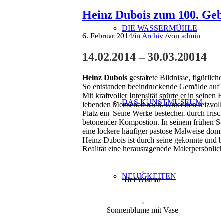
Heinz Dubois zum 100. Geb
DIE WASSERMÜHLE
6. Februar 2014
/
in
Archiv
/
von
admin
14.02.2014 – 30.03.20014
Heinz Dubois
gestaltete Bildnisse, figürli
So entstanden beeindruckende Gemälde auf L
Mit kraftvoller Intensität spürte er in sein
DAS KUNSTMUSEUM
lebenden Menschen nach. Unter den reizvol
Platz ein. Seine Werke bestechen durch fris
betonender Kompostion. In seinem frühen S
eine lockere häufiger pastose Malweise domi
Heinz Dubois ist durch seine gekonnte und 
Realität eine herausragenede Malerpersönlic
NEUIGKEITEN
Bei Wismar
Sonnenblume mit Vase