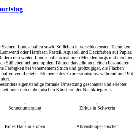
urtstag
che Szenen, Landschaften sowie Stillleben in verschiedensten Techniken.
einwand oder Hartfaser, Pastell, Aquarell und Deckfarben auf Papier.
en Bildern den weiten Landschaftsformationen Mecklenburgs und den hier
len Stillleben nehmen opulent Blumendarstellungen einen besonderen
che Farbigkeit bei vehementem Strich und großzügiger, die Flächen
chaffen verarbeitet er Elemente des Expressionismus, während um 196
niert.
besonders eigenständige formale Umsetzung geschauter und erlebter
hkeit unter den einheimischen Künstlern der Nachkriegszeit.
Sonnenuntergang
Zirkus in Schwerin
Rotes Haus in Hoben
Ahrenshooper Fischer