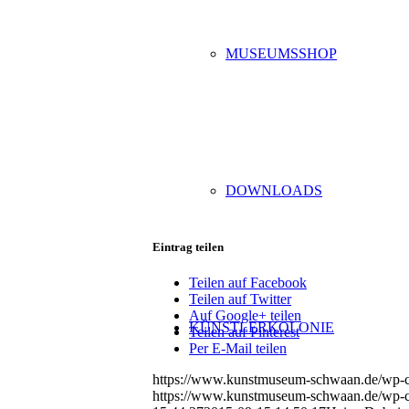
MUSEUMSSHOP
DOWNLOADS
Eintrag teilen
Teilen auf Facebook
Teilen auf Twitter
Auf Google+ teilen
KÜNSTLERKOLONIE
Teilen auf Pinterest
Per E-Mail teilen
https://www.kunstmuseum-schwaan.de/wp-
https://www.kunstmuseum-schwaan.de/wp-