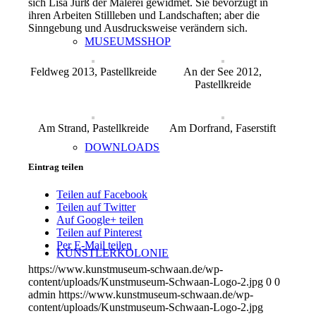
sich Lisa Jürß der Malerei gewidmet. Sie bevorzugt in
ihren Arbeiten Stillleben und Landschaften; aber die
Sinngebung und Ausdrucksweise verändern sich.
MUSEUMSSHOP
Feldweg 2013, Pastellkreide
An der See 2012,
Pastellkreide
Am Strand, Pastellkreide
Am Dorfrand, Faserstift
DOWNLOADS
Eintrag teilen
Teilen auf Facebook
Teilen auf Twitter
Auf Google+ teilen
Teilen auf Pinterest
Per E-Mail teilen
KÜNSTLERKOLONIE
https://www.kunstmuseum-schwaan.de/wp-
content/uploads/Kunstmuseum-Schwaan-Logo-2.jpg
0
0
admin
https://www.kunstmuseum-schwaan.de/wp-
content/uploads/Kunstmuseum-Schwaan-Logo-2.jpg