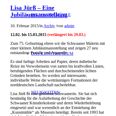
Lisa Jürß – Eine
Jubiläumsausstellung
DIE WASSERMÜHLE
10. Februar 2015
/
in
Archiv
/
von
admin
12.02. bis 15.03.2015
(verlängert bis 29.03.)
Zum 75. Geburtstag ehren wir die Schwaaner Malerin mit
einer kleinen Jubiläumsausstellung und zeigen 27 neu
entstandene Pastelle und Aquarelle.
DAS KUNSTMUSEUM
Es sind farbige Arbeiten auf Papier, deren ästhetische
Reize im Verwobensein von zarten bis kraftvollen Linien,
beruhigenden Flächen und durchscheinenden lichten
Gründen bestehen. So werden auf interessante,
individuelle Weise die weiträumigen Formationen der
norddeutschen Landschaft nacherlebbar.
NEUIGKEITEN
Lisa Jürß ist eine geborene Schwaanerin. Sie hat sich
beständig für die Aufarbeitung der Geschichte der
Schwaaner Künstlerkolonie und deren Wiederbelebung
eingesetzt und war wesentlich an der Entstehung der
„Kunstmühle“ als Museum beteiligt. Bereits seit 1993 hat