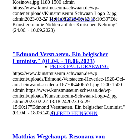
Kosinova.jpg
1180
1500
admin
https://www.kunstmuseum-schwaan.de/wp-
content/uploads/Kunstmuseum-Schwaan-Logo-2.jpg
admin
2023-02-27 11:01:08
2023-09-12 15:10:30
"Die
RUDOLF BARTELS
Künstlerkolonie Nidden auf der Kurischen Nehrung"
(24.06. - 10.09.2023)
"Edmond Verstraeten. Ein belgischer
Luminist." (01.04. - 18.06.2023)
PETER PAUL DRAEWING
https://www.kunstmuseum-schwaan.de/wp-
content/uploads/Edmond-Verstaeten-Heverlee-1920-Oel-
auf-Leinwand--scaled-e1677064406551.jpg
1200
1500
admin
https://www.kunstmuseum-schwaan.de/wp-
content/uploads/Kunstmuseum-Schwaan-Logo-2.jpg
admin
2023-02-22 13:18:24
2023-06-29
15:00:17
"Edmond Verstraeten. Ein belgischer Luminist."
(01.04. - 18.06.2023)
ALFRED HEINSOHN
Matthias Wegehaupt. Resonanz von