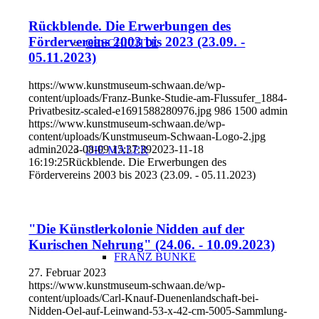
Rückblende. Die Erwerbungen des
Fördervereins 2003 bis 2023 (23.09. -
GESCHICHTE
05.11.2023)
https://www.kunstmuseum-schwaan.de/wp-
content/uploads/Franz-Bunke-Studie-am-Flussufer_1884-
Privatbesitz-scaled-e1691588280976.jpg
986
1500
admin
https://www.kunstmuseum-schwaan.de/wp-
content/uploads/Kunstmuseum-Schwaan-Logo-2.jpg
admin
2023-08-09 15:37:39
2023-11-18
DIE MALER
16:19:25
Rückblende. Die Erwerbungen des
Fördervereins 2003 bis 2023 (23.09. - 05.11.2023)
"Die Künstlerkolonie Nidden auf der
Kurischen Nehrung" (24.06. - 10.09.2023)
FRANZ BUNKE
27. Februar 2023
https://www.kunstmuseum-schwaan.de/wp-
content/uploads/Carl-Knauf-Duenenlandschaft-bei-
Nidden-Oel-auf-Leinwand-53-x-42-cm-5005-Sammlung-