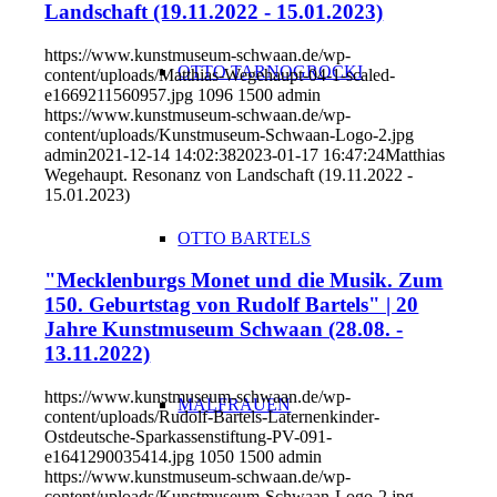
Landschaft (19.11.2022 - 15.01.2023)
https://www.kunstmuseum-schwaan.de/wp-
OTTO TARNOGROCKI
content/uploads/Matthias-Wegehaupt-04-1-scaled-
e1669211560957.jpg
1096
1500
admin
https://www.kunstmuseum-schwaan.de/wp-
content/uploads/Kunstmuseum-Schwaan-Logo-2.jpg
admin
2021-12-14 14:02:38
2023-01-17 16:47:24
Matthias
Wegehaupt. Resonanz von Landschaft (19.11.2022 -
15.01.2023)
OTTO BARTELS
"Mecklenburgs Monet und die Musik. Zum
150. Geburtstag von Rudolf Bartels" | 20
Jahre Kunstmuseum Schwaan (28.08. -
13.11.2022)
https://www.kunstmuseum-schwaan.de/wp-
MALFRAUEN
content/uploads/Rudolf-Bartels-Laternenkinder-
Ostdeutsche-Sparkassenstiftung-PV-091-
e1641290035414.jpg
1050
1500
admin
https://www.kunstmuseum-schwaan.de/wp-
content/uploads/Kunstmuseum-Schwaan-Logo-2.jpg