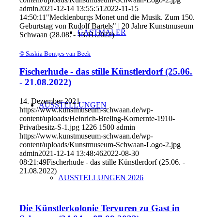
admin
2021-12-14 13:55:51
2022-11-15
14:50:11
"Mecklenburgs Monet und die Musik. Zum 150.
Geburtstag von Rudolf Bartels" | 20 Jahre Kunstmuseum
GASTMALER
Schwaan (28.08. - 13.11.2022)
© Saskia Bontjes van Beek
Fischerhude - das stille Künstlerdorf (25.06.
- 21.08.2022)
14. Dezember 2021
AUSSTELLUNGEN
https://www.kunstmuseum-schwaan.de/wp-
content/uploads/Heinrich-Breling-Kornernte-1910-
Privatbesitz-S-1.jpg
1226
1500
admin
https://www.kunstmuseum-schwaan.de/wp-
content/uploads/Kunstmuseum-Schwaan-Logo-2.jpg
admin
2021-12-14 13:48:46
2022-08-30
08:21:49
Fischerhude - das stille Künstlerdorf (25.06. -
21.08.2022)
AUSSTELLUNGEN 2026
Die Künstlerkolonie Tervuren zu Gast in