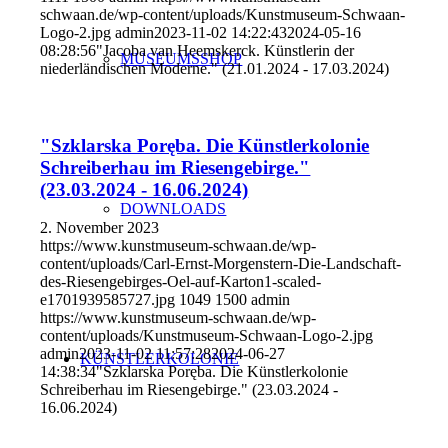
schwaan.de/wp-content/uploads/Kunstmuseum-Schwaan-
Logo-2.jpg
admin
2023-11-02 14:22:43
2024-05-16
08:28:56
"Jacoba van Heemskerck. Künstlerin der
MUSEUMSSHOP
niederländischen Moderne." (21.01.2024 - 17.03.2024)
"Szklarska Poręba. Die Künstlerkolonie
Schreiberhau im Riesengebirge."
(23.03.2024 - 16.06.2024)
DOWNLOADS
2. November 2023
https://www.kunstmuseum-schwaan.de/wp-
content/uploads/Carl-Ernst-Morgenstern-Die-Landschaft-
des-Riesengebirges-Oel-auf-Karton1-scaled-
e1701939585727.jpg
1049
1500
admin
https://www.kunstmuseum-schwaan.de/wp-
content/uploads/Kunstmuseum-Schwaan-Logo-2.jpg
admin
2023-11-02 11:57:28
2024-06-27
KÜNSTLERKOLONIE
14:38:34
"Szklarska Poręba. Die Künstlerkolonie
Schreiberhau im Riesengebirge." (23.03.2024 -
16.06.2024)