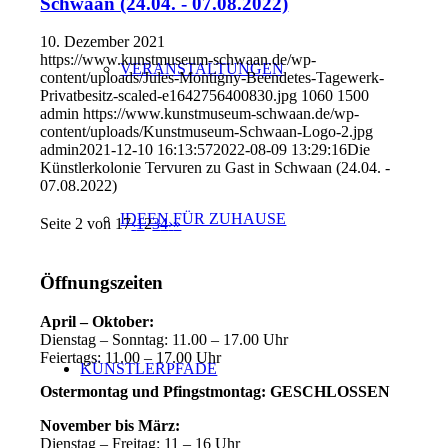
Schwaan (24.04. - 07.08.2022)
10. Dezember 2021
https://www.kunstmuseum-schwaan.de/wp-
VERANSTALTUNGEN
content/uploads/Jules-Montigny-Beendetes-Tagewerk-
Privatbesitz-scaled-e1642756400830.jpg
1060
1500
admin
https://www.kunstmuseum-schwaan.de/wp-
content/uploads/Kunstmuseum-Schwaan-Logo-2.jpg
admin
2021-12-10 16:13:57
2022-08-09 13:29:16
Die
Künstlerkolonie Tervuren zu Gast in Schwaan (24.04. -
07.08.2022)
IDEEN FÜR ZUHAUSE
Seite 2 von 17
‹
1
2
3
4
›
»
Öffnungszeiten
April – Oktober:
Dienstag – Sonntag: 11.00 – 17.00 Uhr
Feiertags: 11.00 – 17.00 Uhr
KÜNSTLERPFADE
Ostermontag und Pfingstmontag: GESCHLOSSEN
November bis März:
Dienstag – Freitag: 11 – 16 Uhr