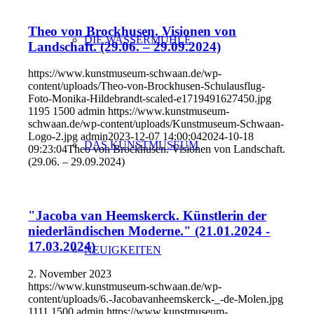
Theo von Brockhusen. Visionen von
DIE WASSERMÜHLE
Landschaft. (29.06. – 29.09.2024)
https://www.kunstmuseum-schwaan.de/wp-
content/uploads/Theo-von-Brockhusen-Schulausflug-
Foto-Monika-Hildebrandt-scaled-e1719491627450.jpg
1195
1500
admin
https://www.kunstmuseum-
schwaan.de/wp-content/uploads/Kunstmuseum-Schwaan-
Logo-2.jpg
admin
2023-12-07 14:00:04
2024-10-18
DAS KUNSTMUSEUM
09:23:04
Theo von Brockhusen. Visionen von Landschaft.
(29.06. – 29.09.2024)
"Jacoba van Heemskerck. Künstlerin der
niederländischen Moderne." (21.01.2024 -
17.03.2024)
NEUIGKEITEN
2. November 2023
https://www.kunstmuseum-schwaan.de/wp-
content/uploads/6.-Jacobavanheemskerck-_-de-Molen.jpg
1111
1500
admin
https://www.kunstmuseum-